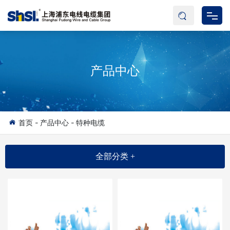
网站首页
产品中心
关于我们
产品中心
新闻资讯
首页
-
产品中心
-
特种电缆
资料下载
全部分类 +
联系我们