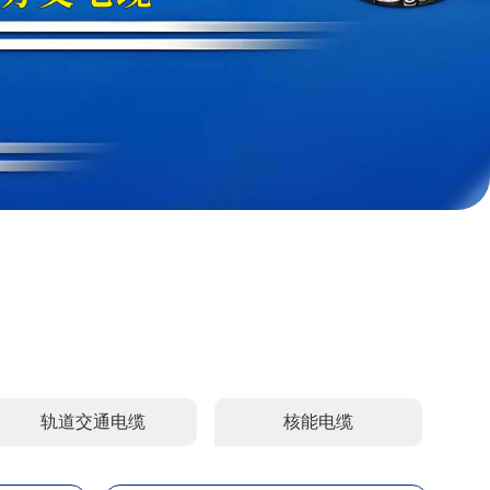
轨道交通电缆
核能电缆