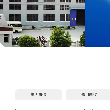
电力电缆
船用电缆