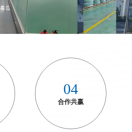
04
合作共赢