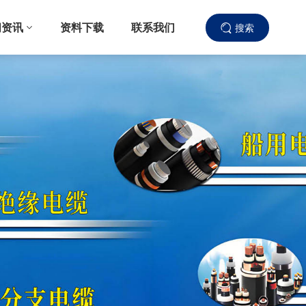
闻资讯
资料下载
联系我们
搜索