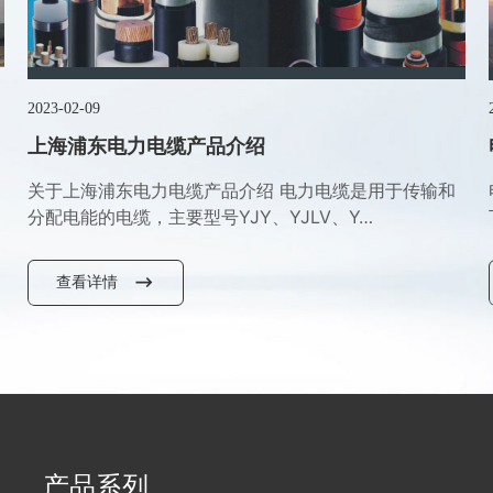
2023-02-09
上海浦东电力电缆产品介绍
关于上海浦东电力电缆产品介绍 电力电缆是用于传输和
分配电能的电缆，主要型号YJY、YJLV、Y…
查看详情
产品系列