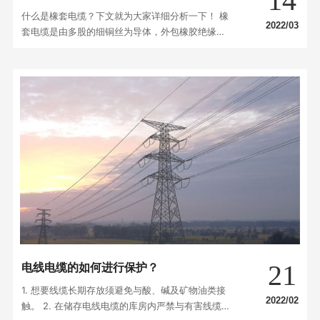
14
什么是橡套电缆？下文就为大家详细分析一下！ 橡
2022/03
套电缆是由多股的细铜丝为导体，外包橡胶绝缘和
橡胶护套的一种柔软可移动的电缆品种。一般来
讲，包括通用橡套软电缆，电焊机电缆，潜水电机
电缆，无线电装置电缆和摄影光源电缆等品种。
（文章部分图文来源于网络，版权归原作者所有。
如有侵权，请联系后台删除！）
21
电线电缆的如何进行保护？
1. 想要线缆长期存放须避免与酸、碱及矿物油类接
2022/02
触。 2. 在储存电线电缆的库房内严禁与有害线缆