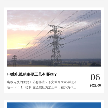
22、YJV23、YJV32、YJV33、YJV42、YJV4
3、YJV62、YJV63、YJLV22、YJLV23、YJLV3
2、YJLV33、YJLV42、YJLV43、YJLV62、YJL
V63。 性能特点 在导体外挤（绕）包绝缘层，如
架空绝缘电缆, 或几芯绞合（对应电力系统的相
线、零线和地线…
06
电线电缆的主要工艺有哪些？
电线电缆的主要工艺有哪些？下文就为大家详细分
2022/06
析一下！ 1、拉制 在金属压力加工中，在外力作用
下使金属强行通过模具（压轮），金属横截面积被
压缩，并获得所要求的横截面积形状和尺寸的技术
加工方法称为金属拉制。 拉制工艺分：单丝拉制和