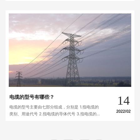
(镀锡铜丝或裸铜丝)的气体存在 3. 线缆存放要有规
律，按规格以及出场时间进行存放，为了方便线缆
的保管安全。线缆从出厂时间开始，应该在一年半
内使用，若无法完成不可超过两年存放。 4. 因为
线缆在存放过程中由于时间长的原因不同程度的挤
压以…
14
电缆的型号有哪些？
电缆的型号主要由七部分组成，分别是 1.指电缆的
2022/02
类别、用途代号 2.指电缆的导体代号 3.指电缆的
绝缘层代号 4.指电缆的护层代号 5.指电缆的特征
代号 6.指电缆的铠装层代号 7.指外护层的代号
（文章部分图文来源于网络，版权归原作者所有。